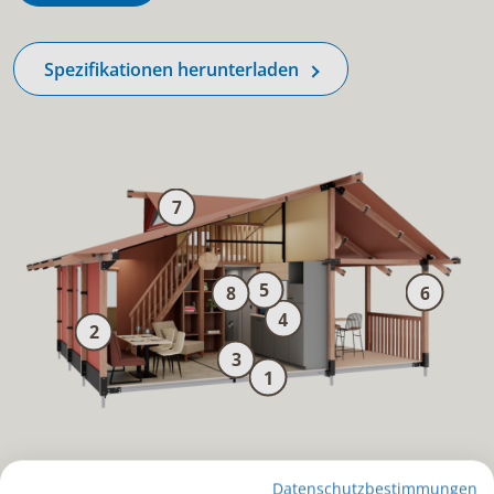
Spezifikationen herunterladen
7
5
6
8
4
2
3
1
Datenschutzbestimmungen