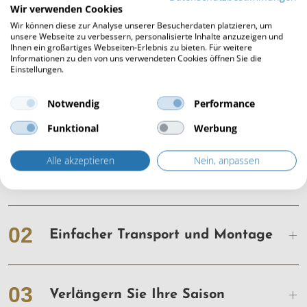
Wir verwenden Cookies
Hotspots ausblenden
Wir können diese zur Analyse unserer Besucherdaten platzieren, um
unsere Webseite zu verbessern, personalisierte Inhalte anzuzeigen und
Ihnen ein großartiges Webseiten-Erlebnis zu bieten. Für weitere
Informationen zu den von uns verwendeten Cookies öffnen Sie die
Einstellungen.
Notwendig
Performance
Funktional
Werbung
Vorteile der Wander Lodge
Alle akzeptieren
Nein, anpassen
01
Mobil & Flexibel
02
Einfacher Transport und Montage
03
Verlängern Sie Ihre Saison