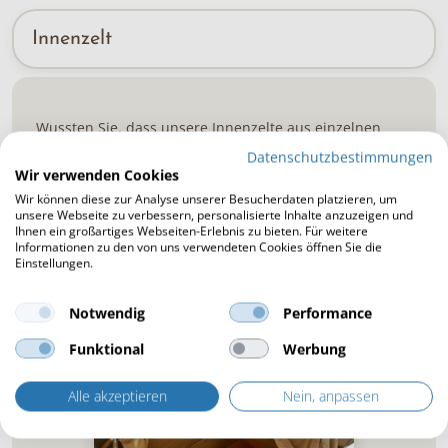
Innenzelt
Wussten Sie, dass
unsere Innenzelte
aus einzelnen
Elementen bestehen? So können wir Ihr
Zelt
verlängern
Datenschutzbestimmungen
oder
im Falle einer Katastrophe einen Teil davon
Wir verwenden Cookies
ersetzen
. Möchten Sie mehr über die anderen Vorteile
Wir können diese zur Analyse unserer Besucherdaten platzieren, um
eines
Innenzeltes
in separaten Elementen erfahren?
unsere Webseite zu verbessern, personalisierte Inhalte anzuzeigen und
Ihnen ein großartiges Webseiten-Erlebnis zu bieten. Für weitere
Unsere Berater
erklären Ihnen diese gerne.
Informationen zu den von uns verwendeten Cookies öffnen Sie die
Einstellungen.
Informationen anfordern
Notwendig
Performance
Funktional
Werbung
Alle akzeptieren
Nein, anpassen