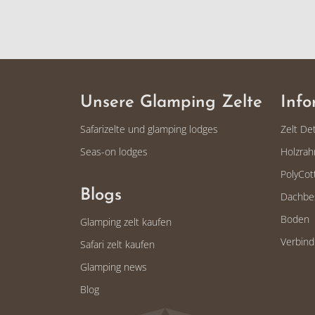
Unsere Glamping Zelte
Info
Safarizelte und glamping lodges
Zelt Det
Seas-on lodges
Holzra
PolyCot
Blogs
Dachbe
Boden
Glamping zelt kaufen
Verbin
Safari zelt kaufen
Glamping news
Blog