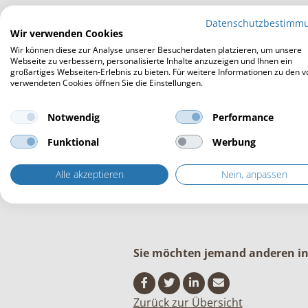
Ansprechpartner in der Nähe, der
Datenschutzbestimm
das richtige know how verfügt, u
Wir verwenden Cookies
unterstützen, auch lange nachdem
Wir können diese zur Analyse unserer Besucherdaten platzieren, um unsere
erworben haben.
Webseite zu verbessern, personalisierte Inhalte anzuzeigen und Ihnen ein
großartiges Webseiten-Erlebnis zu bieten. Für weitere Informationen zu den v
verwendeten Cookies öffnen Sie die Einstellungen.
Sie wollen einen Campingplatz i
modernisieren? Finkota wird Sie b
Notwendig
Performance
es sich um den Business Plan oder
langjährigem know how unterstütz
Funktional
Werbung
Nutzen Sie die
Ansprechpartner
v
Alle akzeptieren
Nein, anpassen
Kerngeschäft.
Sie möchten jemand anderen inf
Zurück zur Übersicht