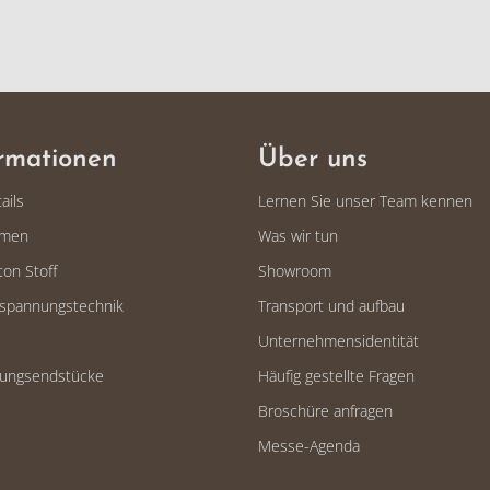
rmationen
Über uns
ails
Lernen Sie unser Team kennen
hmen
Was wir tun
ton Stoff
Showroom
spannungstechnik
Transport und aufbau
Unternehmensidentität
dungsendstücke
Häufig gestellte Fragen
Broschüre anfragen
Messe-Agenda