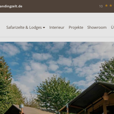
andingzelt.de
10
Safarizelte & Lodges
Interieur
Projekte
Showroom
Ü