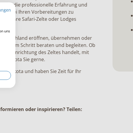
 über die professionelle Erfahrung und
ungen
m Sie bei Ihren Vorbereitungen zu
 Sie Ihre Safari-Zelte oder Lodges
on uns
n Deutschland eröffnen, übernehmen oder
ei jedem Schritt beraten und begleiten. Ob
 die Einrichtung des Zeltes handelt, mit
t Finkota Sie gerne.
on Finkota und haben Sie Zeit für Ihr
ormieren oder inspirieren? Teilen: