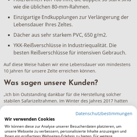
wie die üblichen 80-mm-Rahmen.
Einzigartige Endkupplungen zur Verlängerung der
Lebensdauer Ihres Zeltes.
Dächer aus sehr starkem PVC, 650 g/m2.
YKK-Reißverschlüsse in Industriequalität. Die
besten Reißverschlüsse für intensiven Gebrauch.
Auf diese Weise haben wir eine Lebensdauer von mindestens
10 Jahren für unsere Zelte erreichen können.
Was sagen unsere Kunden?
„Ich bin Outstanding dankbar für die Herstellung solcher
stabilen Safarizeltrahmen. Im Winter des Jahres 2017 hatten
wir schreckliches Wetter in Griechenland. Viele „echte“
Datenschutzbestimmungen
Gebäude stürzten ein, aber das Safarizelt ist immer noch
Wir verwenden Cookies
stabil! Vielen Dank für die Ausführung. Ihr Sachverstand wird
geschätzt!”
–
Amani Spa, Griechenland
Wir können diese zur Analyse unserer Besucherdaten platzieren, um
unsere Webseite zu verbessern, personalisierte Inhalte anzuzeigen und
Ihnen ein großartiges Webseiten-Erlebnis zu bieten. Für weitere