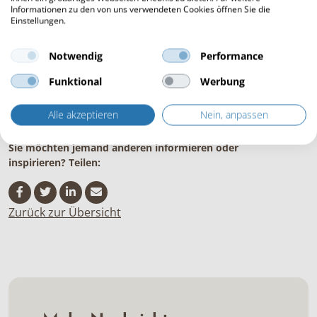
„Die Zelte sind gut gebaut und sehr stark, damit sie den
Informationen zu den von uns verwendeten Cookies öffnen Sie die
windigen Hügel von Yorkshire leicht standhalten. Sie sehen
Einstellungen.
wunderschön aus in der Landschaft und das Preis-
Leistungsverhältnis ist sehr gut im Vergleich zu anderen
Notwendig
Performance
Anbietern. Wir sind darüber sehr zufrieden.“ –
Coast and
Camplight, England
Funktional
Werbung
Alle akzeptieren
Nein, anpassen
Sie möchten jemand anderen informieren oder
inspirieren? Teilen:
Zurück zur Übersicht