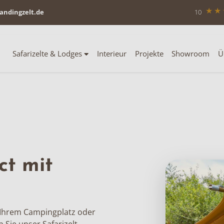
andingzelt.de
10
Safarizelte & Lodges
Interieur
Projekte
Showroom
Ü
ct mit
uf Ihrem Campingplatz oder