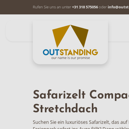
Rufen Sie uns an unter
+31 318 575056
oder
info@outst
Safarizelt Compa
Stretchdach
Suchen Sie ein luxuriöses Safarizelt, das a